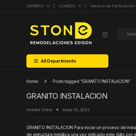
Skip to navigation
Skip to content
GRANITO
CUARZO
Servicio de Perforacion
Search f
All Departments
Home
Posts tagged “GRANITO INSTALACION”
GRANITO INSTALACION
Granito Chino
mayo 10, 2023
GRANITO INSTALACION Para iniciar un proceso de inst
de estructura metálica una vez indicado este dato por e