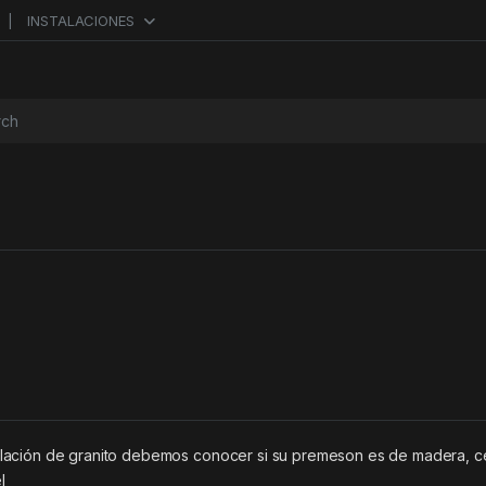
INSTALACIONES
or:
alación de granito debemos conocer si su premeson es de madera, 
l