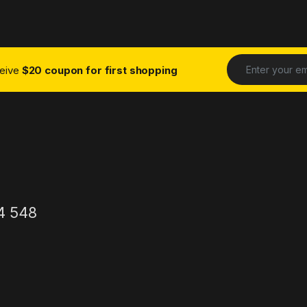
ceive
$20 coupon for first shopping
4 548