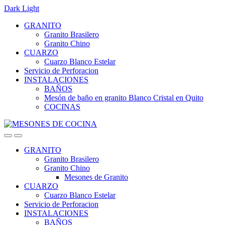
Dark
Light
Skip
Skip
GRANITO
to
to
Granito Brasilero
navigation
content
Granito Chino
CUARZO
Cuarzo Blanco Estelar
Servicio de Perforacion
INSTALACIONES
BAÑOS
Mesón de baño en granito Blanco Cristal en Quito
COCINAS
GRANITO
Granito Brasilero
Granito Chino
Mesones de Granito
CUARZO
Cuarzo Blanco Estelar
Servicio de Perforacion
INSTALACIONES
BAÑOS