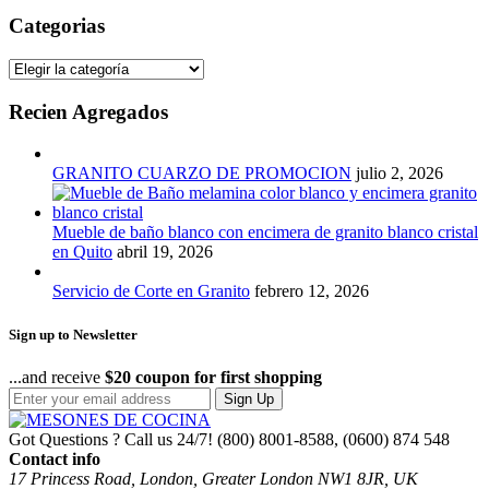
entradas
Categorias
Categorias
Recien Agregados
GRANITO CUARZO DE PROMOCION
julio 2, 2026
Mueble de baño blanco con encimera de granito blanco cristal
en Quito
abril 19, 2026
Servicio de Corte en Granito
febrero 12, 2026
Sign up to Newsletter
...and receive
$20 coupon for first shopping
Sign Up
Got Questions ? Call us 24/7!
(800) 8001-8588, (0600) 874 548
Contact info
17 Princess Road, London, Greater London NW1 8JR, UK