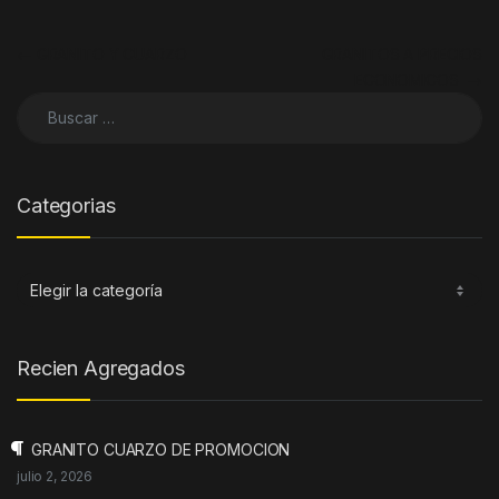
Navegación de entradas
←
GRANITO Y CUARZO
GRANITOS A PRECIOS
ECONOMICOS
→
Buscar:
Categorias
Categorias
Recien Agregados
GRANITO CUARZO DE PROMOCION
julio 2, 2026