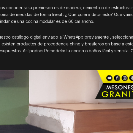
emos conocer si su premeson es de madera, cemento o de estructura 
a toma de medidas de forma lineal . ¿ Qué quiere decir esto? Que vam
tándar de una cocina modular es de 60 cm ancho.
nuestro catálogo digital enviado al WhatsApp previamente , selecciona
tal existen productos de procedencia chino y brasileros en base a est
supuestos. Así podras Remodelar tu cocina o baños fácil y sencilla.