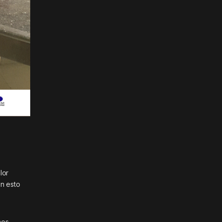
lor
on esto
mos