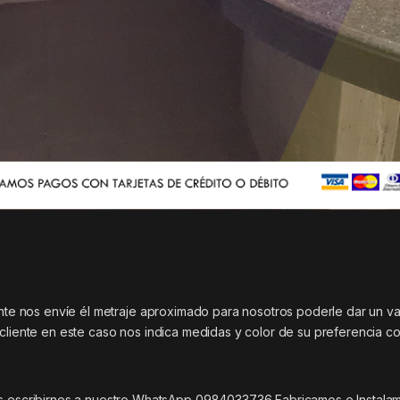
ente nos envíe él metraje aproximado para nosotros poderle dar un va
 cliente en este caso nos indica medidas y color de su preferencia c
scribirnos a nuestro WhatsApp 0984033736 Fabricamos e Instala