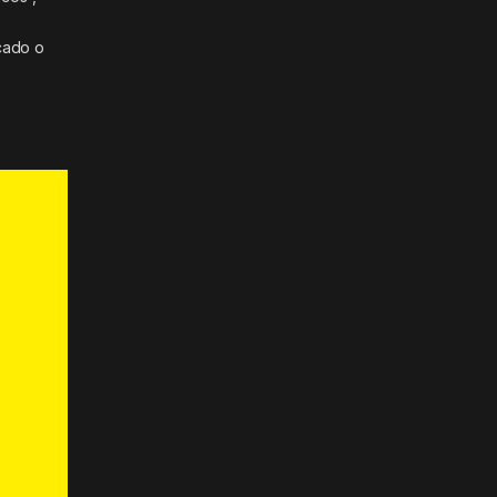
y
cado o