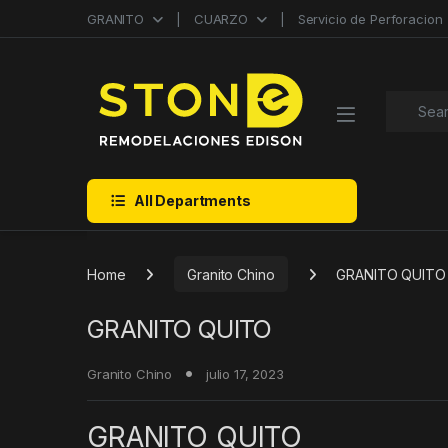
Skip to navigation
Skip to content
GRANITO
CUARZO
Servicio de Perforacion
Search f
All Departments
Home
Granito Chino
GRANITO QUITO
GRANITO QUITO
Granito Chino
julio 17, 2023
GRANITO QUITO