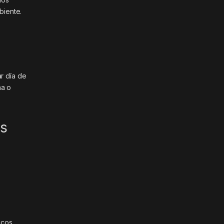
biente.
ar día de
na o
os
cos ,