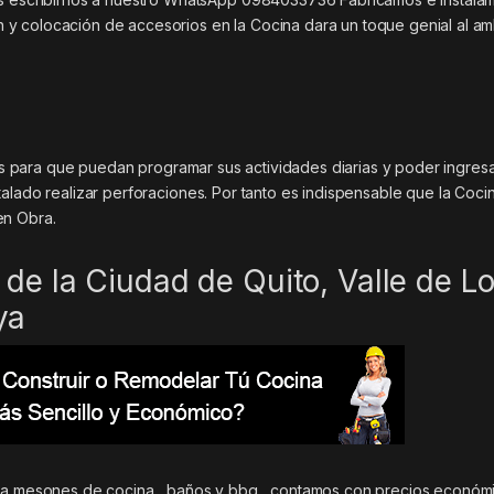
y colocación de accesorios en la Cocina dara un toque genial al am
iles para que puedan programar sus actividades diarias y poder ingres
alado realizar perforaciones. Por tanto es indispensable que la Coci
en Obra.
de la Ciudad de Quito, Valle de L
ya
ara mesones de cocina , baños y bbq , contamos con precios económi