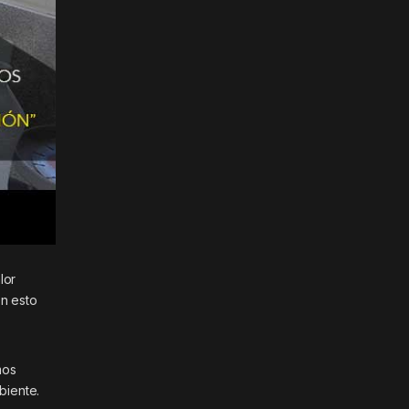
lor
on esto
mos
biente.