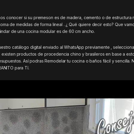
emos conocer si su premeson es de madera, cemento o de estructura 
a toma de medidas de forma lineal . ¿ Qué quiere decir esto? Que vam
tándar de una cocina modular es de 60 cm ancho.
nuestro catálogo digital enviado al WhatsApp previamente , selecciona
tal existen productos de procedencia chino y brasileros en base a est
supuestos. Así podras Remodelar tu cocina o baños fácil y sencilla.
NITO para Tí.