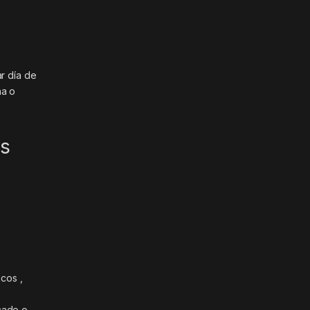
ar día de
na o
os
cos ,
y
cado o