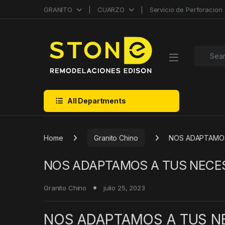
Skip to navigation
Skip to content
GRANITO
CUARZO
Servicio de Perforacion
Search f
All Departments
Home
Granito Chino
NOS ADAPTAMOS
NOS ADAPTAMOS A TUS NECES
Granito Chino
julio 25, 2023
NOS ADAPTAMOS A TUS NE