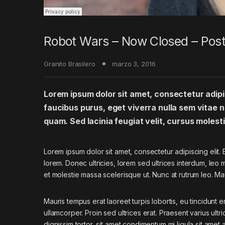
Robot Wars – Now Closed – Post
Granito Brasilero
marzo 3, 2016
Lorem ipsum dolor sit amet, consectetur adipis
faucibus purus, eget viverra nulla sem vitae ne
quam. Sed lacinia feugiat velit, cursus molesti
Lorem ipsum dolor sit amet, consectetur adipiscing elit. E
lorem. Donec ultricies, lorem sed ultrices interdum, leo
et molestie massa scelerisque ut. Nunc at rutrum leo. Mau
Mauris tempus erat laoreet turpis lobortis, eu tincidunt e
ullamcorper. Proin sed ultrices erat. Praesent varius ult
dignissim tortor, sit amet condimentum mi ligula sit amet