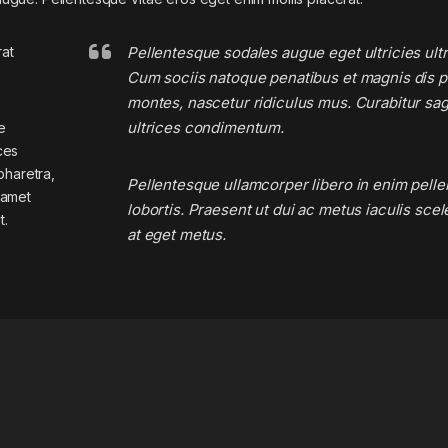
rat
Pellentesque sodales augue eget ultricies ultr
Cum sociis natoque penatibus et magnis dis p
montes, nascetur ridiculus mus. Curabitur sagi
ultrices condimentum.
e
ces
pharetra,
Pellentesque ullamcorper libero in enim pell
t amet
lobortis. Praesent ut dui ac metus iaculis sce
t.
at eget metus.