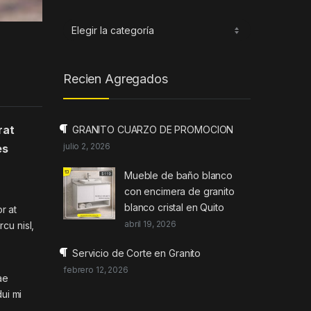
Categorias
Recien Agregados
rat
GRANITO CUARZO DE PROMOCION
julio 2, 2026
es
Mueble de baño blanco
con encimera de granito
blanco cristal en Quito
r at
abril 19, 2026
cu nisl,
Servicio de Corte en Granito
febrero 12, 2026
ae
ui mi