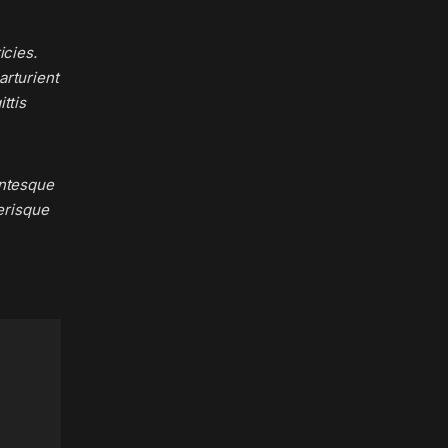
icies.
arturient
ttis
entesque
lerisque