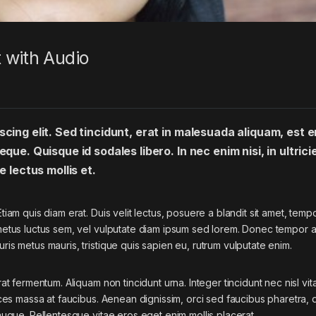
 with Audio
cing elit. Sed tincidunt, erat in malesuada aliquam, est e
que. Quisque id sodales libero. In nec enim nisi, in ultrici
e lectus mollis et.
tiam quis diam erat. Duis velit lectus, posuere a blandit sit amet, tempo
 metus luctus sem, vel vulputate diam ipsum sed lorem. Donec tempor ar
ris metus mauris, tristique quis sapien eu, rutrum vulputate enim.
rat fermentum. Aliquam non tincidunt urna. Integer tincidunt nec nisl vit
rices massa at faucibus. Aenean dignissim, orci sed faucibus pharetra, d
 augue. Pellentesque vitae eros eget enim mollis placerat.