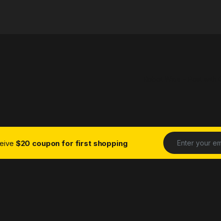
Robot Wars – Post with 
ceive
$20 coupon for first shopping