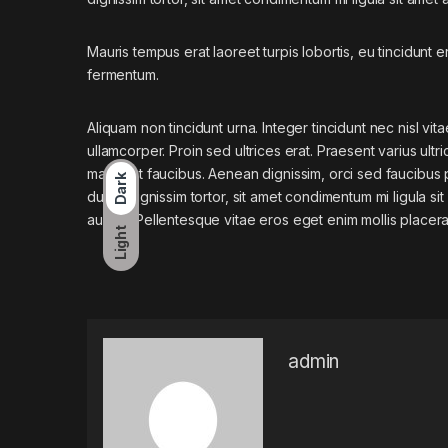
Mauris tempus erat laoreet turpis lobortis, eu tincidunt e
fermentum.
Aliquam non tincidunt urna. Integer tincidunt nec nisl vita
ullamcorper. Proin sed ultrices erat. Praesent varius ultri
massa at faucibus. Aenean dignissim, orci sed faucibus 
Dark
dui mi dignissim tortor, sit amet condimentum mi ligula si
augue. Pellentesque vitae eros eget enim mollis placera
Light
admin