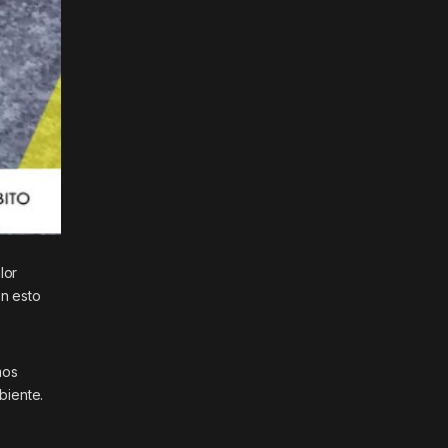
lor
on esto
mos
biente.