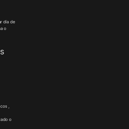
ar día de
na o
os
cos ,
y
cado o