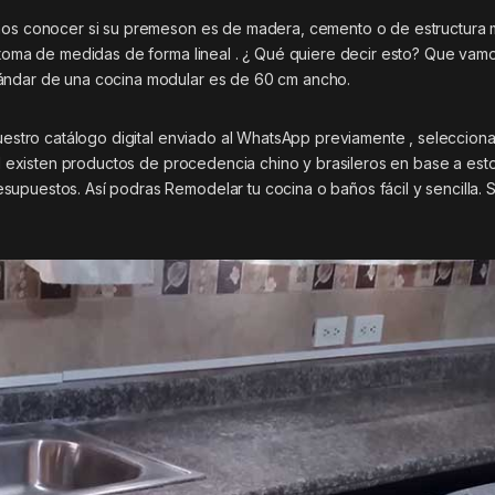
emos conocer si su premeson es de madera, cemento o de estructura 
a toma de medidas de forma lineal . ¿ Qué quiere decir esto? Que vam
tándar de una cocina modular es de 60 cm ancho.
nuestro catálogo digital enviado al WhatsApp previamente , selecciona
tal existen productos de procedencia chino y brasileros en base a est
supuestos. Así podras Remodelar tu cocina o baños fácil y sencilla.