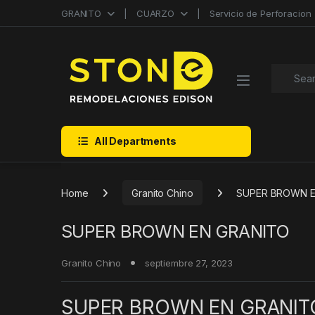
Skip to navigation
Skip to content
GRANITO
CUARZO
Servicio de Perforacion
Search f
All Departments
Home
Granito Chino
SUPER BROWN E
SUPER BROWN EN GRANITO
Granito Chino
septiembre 27, 2023
SUPER BROWN EN GRANIT