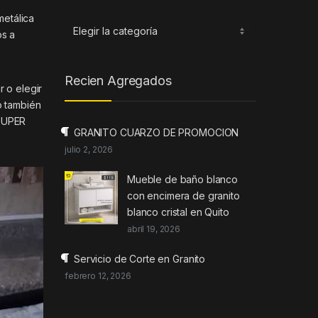
metálica
Categorias
os a
Recien Agregados
r o elegir
o también
 SUPER
GRANITO CUARZO DE PROMOCION
julio 2, 2026
Mueble de baño blanco
con encimera de granito
blanco cristal en Quito
abril 19, 2026
Servicio de Corte en Granito
febrero 12, 2026