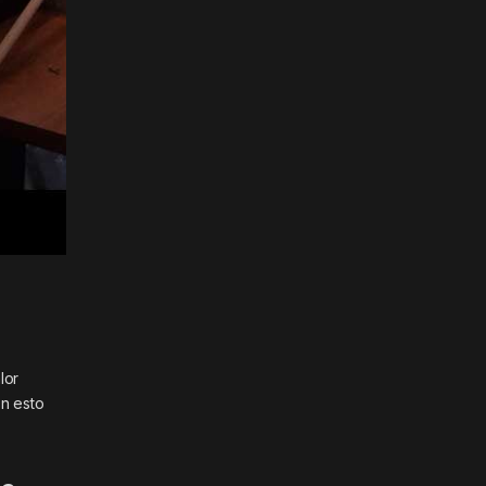
lor
on esto