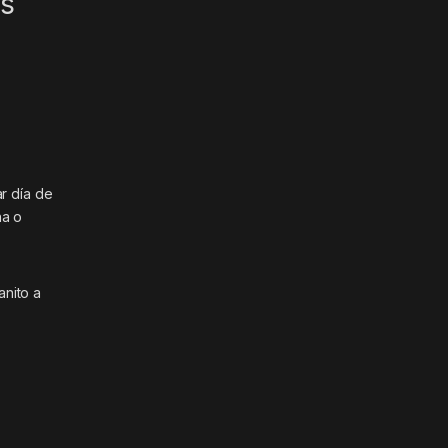
os
ar día de
na o
nito a