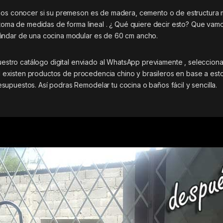
emos conocer si su premeson es de madera, cemento o de estructura 
a toma de medidas de forma lineal . ¿ Qué quiere decir esto? Que vam
tándar de una cocina modular es de 60 cm ancho.
nuestro catálogo digital enviado al WhatsApp previamente , selecciona
tal existen productos de procedencia chino y brasileros en base a est
upuestos. Así podras Remodelar tu cocina o baños fácil y sencilla.