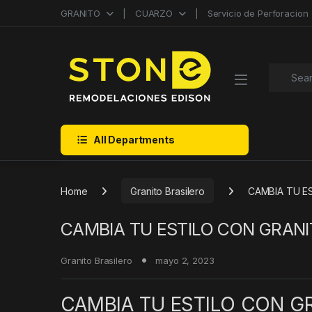
Skip to navigation
Skip to content
GRANITO
CUARZO
Servicio de Perforacion
Search f
All Departments
Home
Granito Brasilero
CAMBIA TU E
CAMBIA TU ESTILO CON GRAN
Granito Brasilero
mayo 2, 2023
CAMBIA TU ESTILO CON G