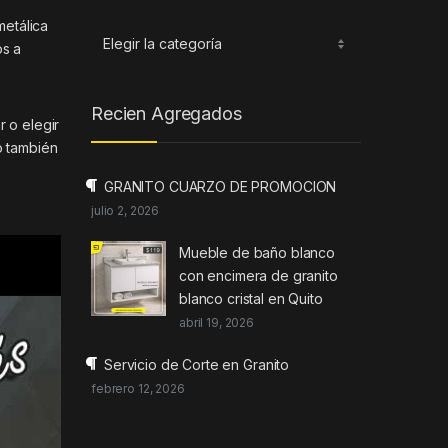
metálica
Categorias
os a
Recien Agregados
r o elegir
o también
GRANITO CUARZO DE PROMOCION
julio 2, 2026
Mueble de baño blanco
con encimera de granito
blanco cristal en Quito
abril 19, 2026
Servicio de Corte en Granito
febrero 12, 2026