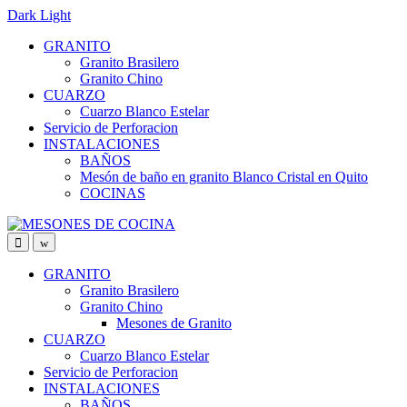
Dark
Light
Skip
Skip
GRANITO
to
to
Granito Brasilero
navigation
content
Granito Chino
CUARZO
Cuarzo Blanco Estelar
Servicio de Perforacion
INSTALACIONES
BAÑOS
Mesón de baño en granito Blanco Cristal en Quito
COCINAS
GRANITO
Granito Brasilero
Granito Chino
Mesones de Granito
CUARZO
Cuarzo Blanco Estelar
Servicio de Perforacion
INSTALACIONES
BAÑOS