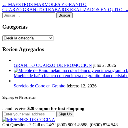
Navegación
←
MAESTROS MARMOLES Y GRANITO
CUARZO GRANITO TRABAJOS REALIZADOS EN QUITO
de
Buscar:
entradas
Categorias
Categorias
Recien Agregados
GRANITO CUARZO DE PROMOCION
julio 2, 2026
Mueble de baño blanco con encimera de granito blanco cristal 
Servicio de Corte en Granito
febrero 12, 2026
Sign up to Newsletter
...and receive
$20 coupon for first shopping
Sign Up
Got Questions ? Call us 24/7!
(800) 8001-8588, (0600) 874 548