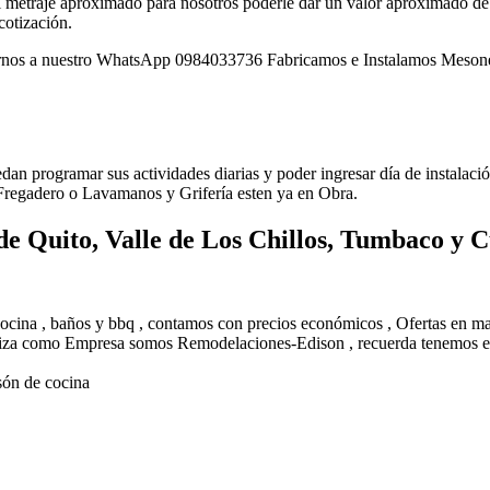
él metraje aproximado para nosotros poderle dar un valor aproximado de l
cotización.
 nuestro WhatsApp 0984033736 Fabricamos e Instalamos Mesones de
uedan programar sus actividades diarias y poder ingresar día de instalac
 Fregadero o Lavamanos y Grifería esten ya en Obra.
de Quito, Valle de Los Chillos, Tumbaco y
 cocina , baños y bbq , contamos con precios económicos , Ofertas en 
eriza como Empresa somos Remodelaciones-Edison , recuerda tenemos el
són de cocina