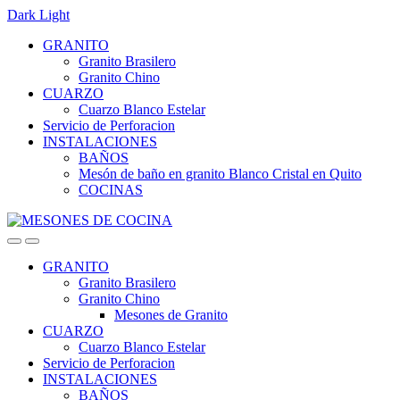
Dark
Light
Skip
Skip
GRANITO
to
to
Granito Brasilero
navigation
content
Granito Chino
CUARZO
Cuarzo Blanco Estelar
Servicio de Perforacion
INSTALACIONES
BAÑOS
Mesón de baño en granito Blanco Cristal en Quito
COCINAS
GRANITO
Granito Brasilero
Granito Chino
Mesones de Granito
CUARZO
Cuarzo Blanco Estelar
Servicio de Perforacion
INSTALACIONES
BAÑOS