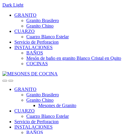
Dark
Light
Skip
Skip
GRANITO
to
to
Granito Brasilero
navigation
content
Granito Chino
CUARZO
Cuarzo Blanco Estelar
Servicio de Perforacion
INSTALACIONES
BAÑOS
Mesón de baño en granito Blanco Cristal en Quito
COCINAS
GRANITO
Granito Brasilero
Granito Chino
Mesones de Granito
CUARZO
Cuarzo Blanco Estelar
Servicio de Perforacion
INSTALACIONES
BAÑOS