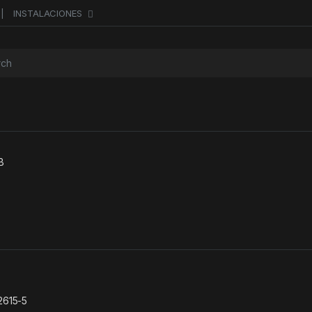
INSTALACIONES
or:
B