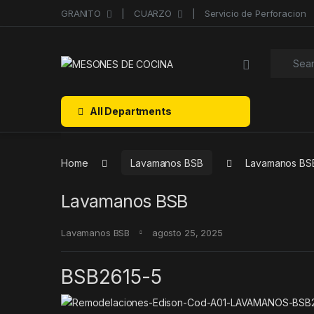
Skip to navigation
Skip to content
GRANITO
CUARZO
Servicio de Perforacion
Search f
All Departments
Home
Lavamanos BSB
Lavamanos BS
Lavamanos BSB
Lavamanos BSB
agosto 25, 2025
BSB2615-5