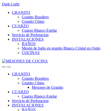
Dark
Light
Skip
Skip
GRANITO
to
to
Granito Brasilero
navigation
content
Granito Chino
CUARZO
Cuarzo Blanco Estelar
Servicio de Perforacion
INSTALACIONES
BAÑOS
Mesón de baño en granito Blanco Cristal en Quito
COCINAS
GRANITO
Granito Brasilero
Granito Chino
Mesones de Granito
CUARZO
Cuarzo Blanco Estelar
Servicio de Perforacion
INSTALACIONES
BAÑOS