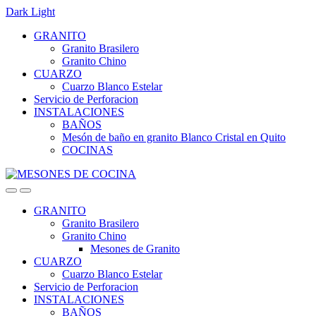
Dark
Light
Skip
Skip
GRANITO
to
to
Granito Brasilero
navigation
content
Granito Chino
CUARZO
Cuarzo Blanco Estelar
Servicio de Perforacion
INSTALACIONES
BAÑOS
Mesón de baño en granito Blanco Cristal en Quito
COCINAS
GRANITO
Granito Brasilero
Granito Chino
Mesones de Granito
CUARZO
Cuarzo Blanco Estelar
Servicio de Perforacion
INSTALACIONES
BAÑOS