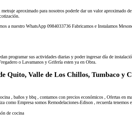
él metraje aproximado para nosotros poderle dar un valor aproximado de l
cotización.
 nuestro WhatsApp 0984033736 Fabricamos e Instalamos Mesones de
uedan programar sus actividades diarias y poder ingresar día de instalac
 Fregadero o Lavamanos y Grifería esten ya en Obra.
de Quito, Valle de Los Chillos, Tumbaco y
 cocina , baños y bbq , contamos con precios económicos , Ofertas en 
eriza como Empresa somos Remodelaciones-Edison , recuerda tenemos el
són de cocina