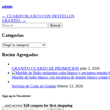
admin
Navegación
←
CUARZO BLANCO CON DESTELLOS
GRANITO
→
de
Buscar:
entradas
Categorias
Categorias
Recien Agregados
GRANITO CUARZO DE PROMOCION
julio 2, 2026
Mueble de baño blanco con encimera de granito blanco cristal 
Servicio de Corte en Granito
febrero 12, 2026
Sign up to Newsletter
...and receive
$20 coupon for first shopping