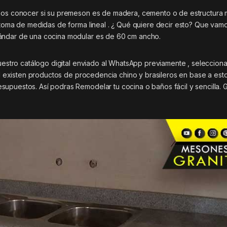
emos conocer si su premeson es de madera, cemento o de estructura 
a toma de medidas de forma lineal . ¿ Qué quiere decir esto? Que vam
tándar de una cocina modular es de 60 cm ancho.
nuestro catálogo digital enviado al WhatsApp previamente , selecciona
tal existen productos de procedencia chino y brasileros en base a est
supuestos. Así podras Remodelar tu cocina o baños fácil y sencilla.