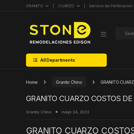
Skip to navigation
Skip to content
GRANITO
CUARZO
Servicio de Perforacion
Search f
All Departments
Home
Granito Chino
GRANITO CUARZ
GRANITO CUARZO COSTOS DE
Granito Chino
mayo 24, 2023
GRANITO CUARZO COSTOS