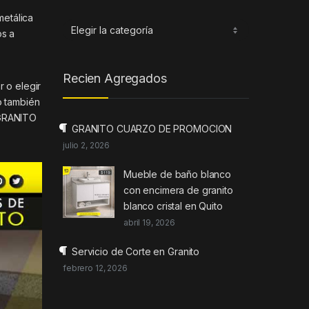
metálica
Categorias
os a
Recien Agregados
r o elegir
o también
 GRANITO
GRANITO CUARZO DE PROMOCION
julio 2, 2026
Mueble de baño blanco
con encimera de granito
blanco cristal en Quito
abril 19, 2026
Servicio de Corte en Granito
febrero 12, 2026