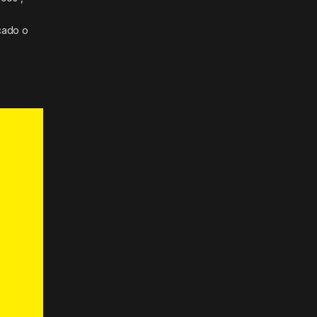
y
cado o