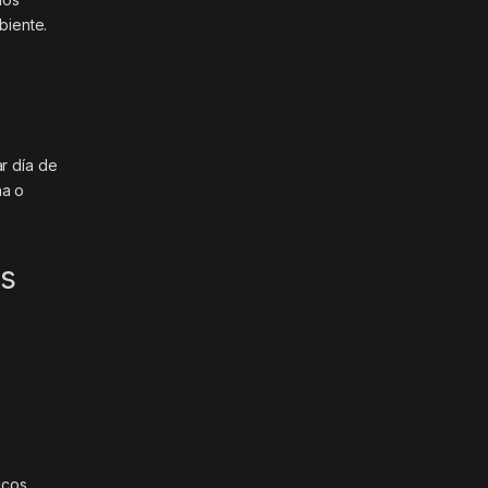
biente.
ar día de
na o
os
cos ,