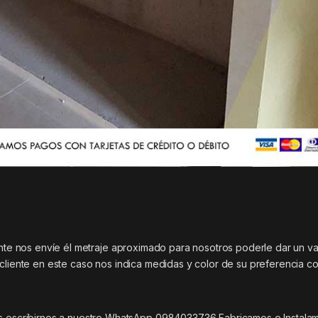
ente nos envíe él metraje aproximado para nosotros poderle dar un va
 cliente en este caso nos indica medidas y color de su preferencia c
scribirnos a nuestro WhatsApp 0984033736 Fabricamos e Instala