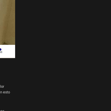
lor
on esto
mos