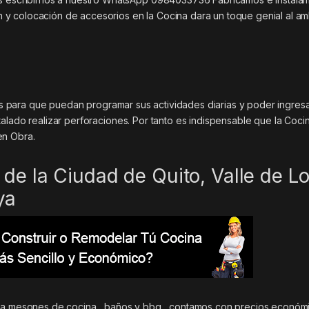
y colocación de accesorios en la Cocina dara un toque genial al am
iles para que puedan programar sus actividades diarias y poder ingres
alado realizar perforaciones. Por tanto es indispensable que la Coci
en Obra.
de la Ciudad de Quito, Valle de L
ya
ara mesones de cocina , baños y bbq , contamos con precios económi