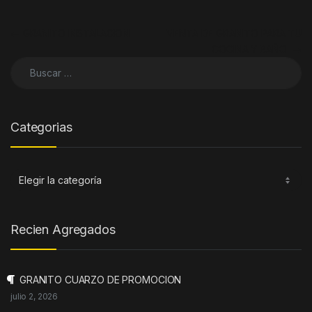
Navegación de entradas
←
GRANITO INSTALACION
VENTA DE GRANITO PARA TU
COCINA Y BAÑO
→
Buscar:
Categorias
Categorias
Recien Agregados
GRANITO CUARZO DE PROMOCION
julio 2, 2026