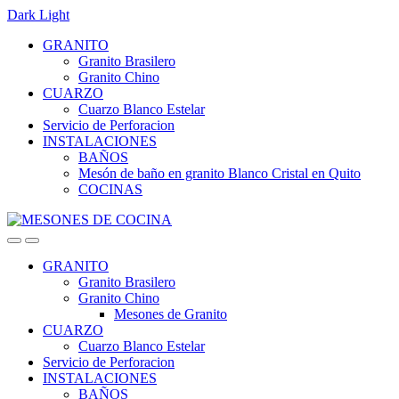
Dark
Light
Skip
Skip
GRANITO
to
to
Granito Brasilero
navigation
content
Granito Chino
CUARZO
Cuarzo Blanco Estelar
Servicio de Perforacion
INSTALACIONES
BAÑOS
Mesón de baño en granito Blanco Cristal en Quito
COCINAS
GRANITO
Granito Brasilero
Granito Chino
Mesones de Granito
CUARZO
Cuarzo Blanco Estelar
Servicio de Perforacion
INSTALACIONES
BAÑOS