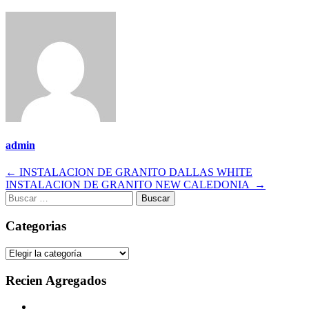
admin
Navegación
←
INSTALACION DE GRANITO DALLAS WHITE
INSTALACION DE GRANITO NEW CALEDONIA
→
de
Buscar:
entradas
Categorias
Categorias
Recien Agregados