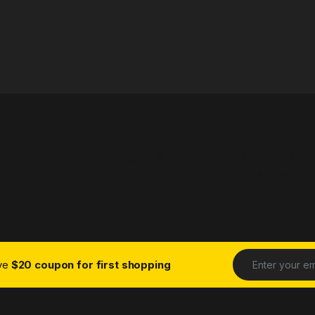
INNOVACION AL ALCANCE DE TUS MANOS CON
MARMOL C
ive
$20 coupon for first shopping