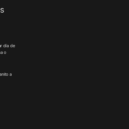
os
ar día de
na o
nito a