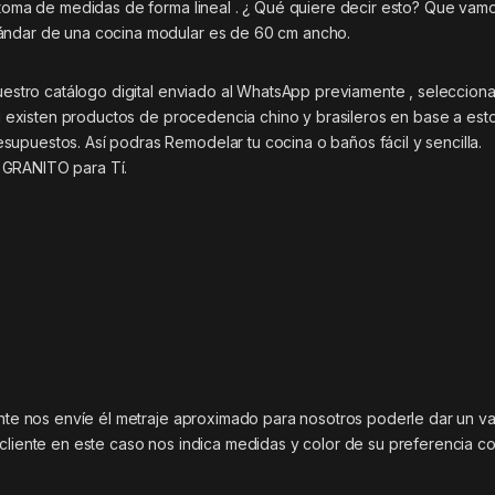
a toma de medidas de forma lineal . ¿ Qué quiere decir esto? Que vam
tándar de una cocina modular es de 60 cm ancho.
nuestro catálogo digital enviado al WhatsApp previamente , selecciona
tal existen productos de procedencia chino y brasileros en base a est
upuestos. Así podras Remodelar tu cocina o baños fácil y sencilla.
GRANITO para Tí.
ente nos envíe él metraje aproximado para nosotros poderle dar un va
 cliente en este caso nos indica medidas y color de su preferencia c