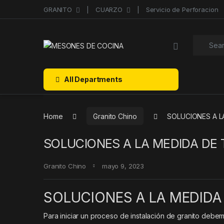
Skip to navigation
Skip to content
GRANITO
CUARZO
Servicio de Perforacion
Search f
All Departments
Home
Granito Chino
SOLUCIONES A L
SOLUCIONES A LA MEDIDA DE
Granito Chino
mayo 9, 2023
SOLUCIONES A LA MEDIDA
Para iniciar un proceso de instalación de granito deb