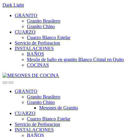
Dark
Light
Skip
Skip
GRANITO
to
to
Granito Brasilero
navigation
content
Granito Chino
CUARZO
Cuarzo Blanco Estelar
Servicio de Perforacion
INSTALACIONES
BAÑOS
Mesón de baño en granito Blanco Cristal en Quito
COCINAS
GRANITO
Granito Brasilero
Granito Chino
Mesones de Granito
CUARZO
Cuarzo Blanco Estelar
Servicio de Perforacion
INSTALACIONES
BAÑOS